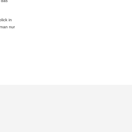
 das
lick in
 man nur