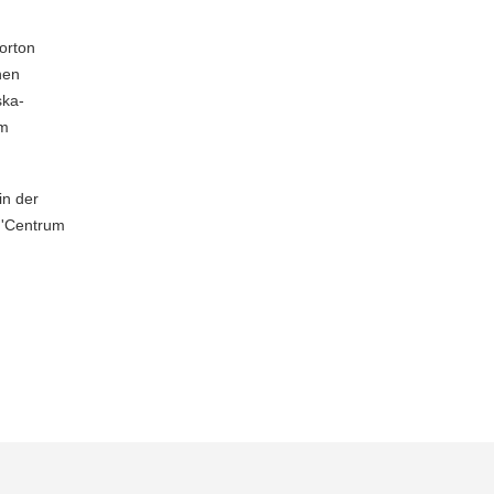
orton
hen
ska-
om
in der
 'Centrum